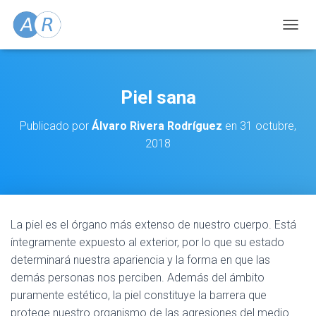
C
A
M
B
I
Piel sana
A
R
Publicado por
Álvaro Rivera Rodríguez
en
31 octubre,
M
2018
O
D
O
D
E
N
A
La piel es el órgano más extenso de nuestro cuerpo. Está
V
íntegramente expuesto al exterior, por lo que su estado
E
determinará nuestra apariencia y la forma en que las
G
demás personas nos perciben. Además del ámbito
A
C
puramente estético, la piel constituye la barrera que
I
protege nuestro organismo de las agresiones del medio