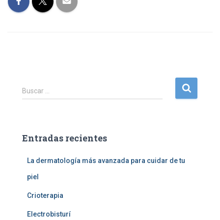
B
Buscar …
u
s
c
a
Entradas recientes
r
:
La dermatología más avanzada para cuidar de tu
piel
Crioterapia
Electrobisturí