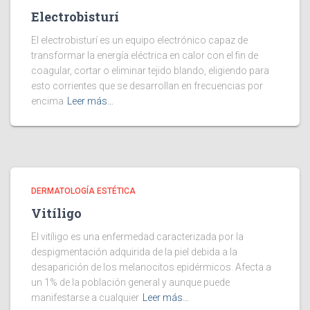
Electrobisturí
El electrobisturí es un equipo electrónico capaz de
transformar la energía eléctrica en calor con el fin de
coagular, cortar o eliminar tejido blando, eligiendo para
esto corrientes que se desarrollan en frecuencias por
encima
Leer más…
DERMATOLOGÍA ESTÉTICA
Vitíligo
El vitíligo es una enfermedad caracterizada por la
despigmentación adquirida de la piel debida a la
desaparición de los melanocitos epidérmicos. Afecta a
un 1% de la población general y aunque puede
manifestarse a cualquier
Leer más…