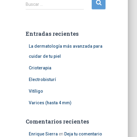
B
Buscar …
u
s
c
a
Entradas recientes
r
:
La dermatología más avanzada para
cuidar de tu piel
Crioterapia
Electrobisturí
Vitíligo
Varices (hasta 4 mm)
Comentarios recientes
Enrique Sierra
en
Deja tu comentario