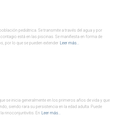
población pediátrica. Se transmite a través del agua y por
 contagio está en las piscinas. Se manifiesta en forma de
s, por lo que se pueden extender
Leer más…
ue se inicia generalmente en los primeros años de vida y que
endo, siendo rara su persistencia en la edad adulta. Puede
 rinoconjuntivitis. En
Leer más…