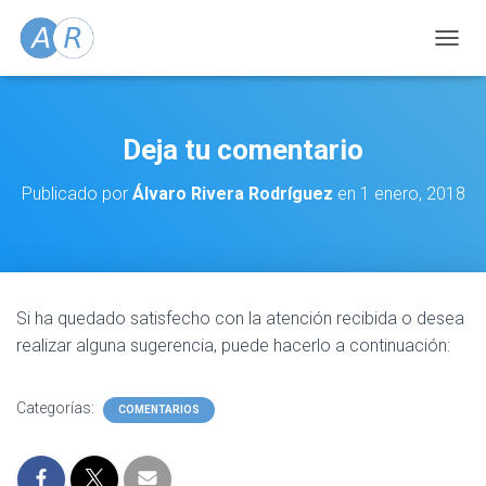
C
A
M
B
I
Deja tu comentario
A
R
Publicado por
Álvaro Rivera Rodríguez
en
1 enero, 2018
M
O
D
O
D
E
Si ha quedado satisfecho con la atención recibida o desea
N
A
realizar alguna sugerencia, puede hacerlo a continuación:
V
E
G
Categorías:
COMENTARIOS
A
C
I