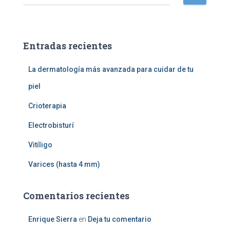
u
s
c
a
Entradas recientes
r
:
La dermatología más avanzada para cuidar de tu
piel
Crioterapia
Electrobisturí
Vitíligo
Varices (hasta 4 mm)
Comentarios recientes
Enrique Sierra
en
Deja tu comentario