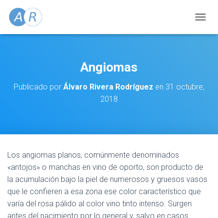
C
A
M
B
I
Angiomas
A
R
Publicado por
Álvaro Rivera Rodríguez
en
31 octubre,
M
2018
O
D
O
D
E
N
A
Los angiomas planos, comúnmente denominados
V
«antojos» o manchas en vino de oporto, son producto de
E
la acumulación bajo la piel de numerosos y gruesos vasos
G
que le confieren a esa zona ese color característico que
A
C
varía del rosa pálido al color vino tinto intenso. Surgen
I
antes del nacimiento por lo general y, salvo en casos