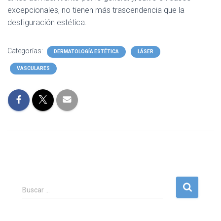
Ó
excepcionales, no tienen más trascendencia que la
N
desfiguración estética.
Categorías:
DERMATOLOGÍA ESTÉTICA
LÁSER
VASCULARES
B
Buscar …
u
s
c