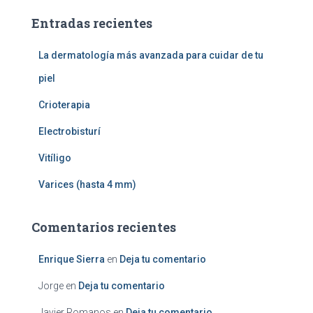
a
Entradas recientes
r
:
La dermatología más avanzada para cuidar de tu
piel
Crioterapia
Electrobisturí
Vitíligo
Varices (hasta 4 mm)
Comentarios recientes
Enrique Sierra
en
Deja tu comentario
Jorge
en
Deja tu comentario
Javier Romanos
en
Deja tu comentario