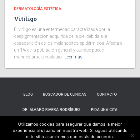
DERMATOLOGÍA ESTÉTICA
Vitíligo
El vitíligo es una enfermedad caracterizada por la
despigmentación adquirida de la piel debida a la
desaparición de los melanocitos epidérmicos. Afecta a
un 1% de la población general y aunque puede
manifestarse a cualquier
Leer más…
BLOG
BUSCADOR DE CLÍNICAS
CONTACTO
DR. ÁLVARO RIVERA RODRÍGUEZ
PIDA UNA CITA
Utilizamos cookies para asegurar que damos la mejor
POLÍTICA DE PRIVACIDAD
experiencia al usuario en nuestra web. Si sigues utilizando
este sitio asumiremos que estás de acuerdo.
Hestia | Desarrollado por
ThemeIsle